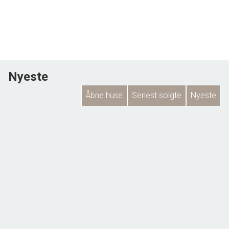
Nyeste
Åbne huse
Senest solgte
Nyeste