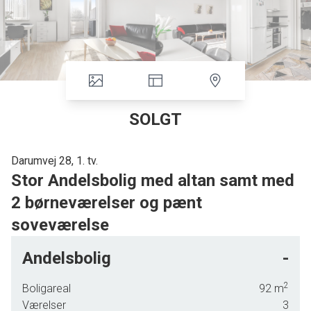
SOLGT
Darumvej 28, 1. tv.
Stor Andelsbolig med altan samt med
2 børneværelser og pænt
soveværelse
I den Østlige del af Esbjerg, med kort afstand til den indre by og med
Andelsbolig
-
Lergravsparken som nabo samt med kort afstand til havnen og indkøbs
muligheder, tilbydes den vel indrettede Andelsbolig på 92 m2 på 1 sal med
2
Boligareal
92
m
2 børneværelser samt soveværelse.
Værelser
3