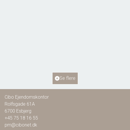
Bellisvej 6,
6818 Årre
2
Boligareal
115
m
2
Grundareal
804
m
Ejendomstype
Villa
Se flere
1.295.000 kr.
Cibo Ejendomskontor
Rolfsgade 61A
6700
Esbjerg
+45 75 18 16 55
pm@cibonet.dk