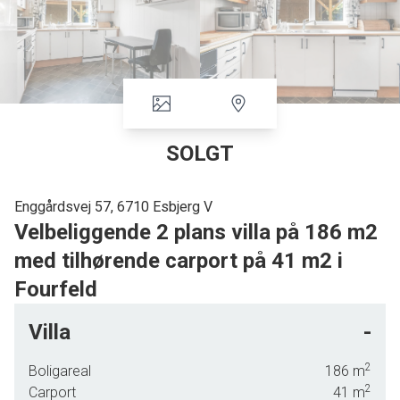
SOLGT
Enggårdsvej 57, 6710 Esbjerg V
Velbeliggende 2 plans villa på 186 m2
med tilhørende carport på 41 m2 i
Fourfeld
I det eftertragtede Fourfeld, tilbydes denne 2 plans villa på
Villa
-
171 m2, med tilhørende carport. Villaen er opført i røde
sten, med et tagstenstag pålagt og har en kombination af
2
Boligareal
186
m
træ/plastikvinduer & døre isat. Villaen er beliggende på blind
2
Carport
41
m
vej og ingen gennemkørende trafik, desuden er villaen,