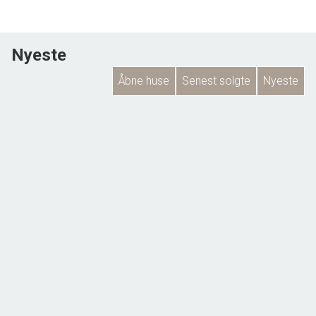
Nyeste
Åbne huse
Senest solgte
Nyeste