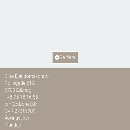
Bellisvej 6,
6818 Årre
2
Boligareal
115
m
2
Grundareal
804
m
Ejendomstype
Villa
Se flere
1.295.000 kr.
Cibo Ejendomskontor
Rolfsgade 61A
6700
Esbjerg
+45 75 18 16 55
pm@cibonet.dk
CVR
27315909
Åbningstider
Mandag