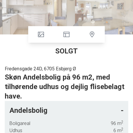
SOLGT
Fredensgade 24D, 6705 Esbjerg Ø
Skøn Andelsbolig på 96 m2, med
tilhørende udhus og dejlig flisebelagt
have.
I roligt kvarter i Jerne, tilbydes denne 1 plans Andelsbolig på ca. 96 m2, med
Andelsbolig
-
mulighed for parkering, udhus samt flisebelagt atrium have. Boligen er opført
i røde sten, plastikvinduer & døre isat, samt rødt tagstenstag pålagt. Der er
2
Boligareal
96
m
kort afstand til indkøbsmuligheder samt bus forbindelser.
2
Udhus
6
m