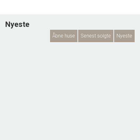
Nyeste
Åbne huse
Senest solgte
Nyeste