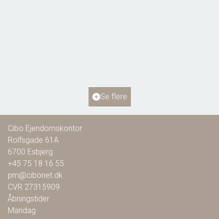
Bellisvej 6,
6818 Årre
2
Boligareal
115
m
2
Grundareal
804
m
Ejendomstype
Villa
Se flere
1.295.000 kr.
Cibo Ejendomskontor
Rolfsgade 61A
6700
Esbjerg
+45 75 18 16 55
pm@cibonet.dk
CVR
27315909
Åbningstider
Mandag