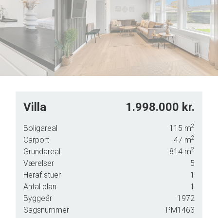
5
6
7
8
9
Villa
1.998.000 kr.
2
Boligareal
115
m
2
Carport
47
m
2
Grundareal
814
m
 og
Værelser
5
Heraf stuer
1
ldet
Antal plan
1
Byggeår
1972
Sagsnummer
PM1463