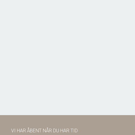
Bellisvej 6,
6818 Årre
2
Boligareal
115
m
2
Grundareal
804
m
Ejendomstype
Villa
1.295.000 kr.
VI HAR ÅBENT NÅR DU HAR TID