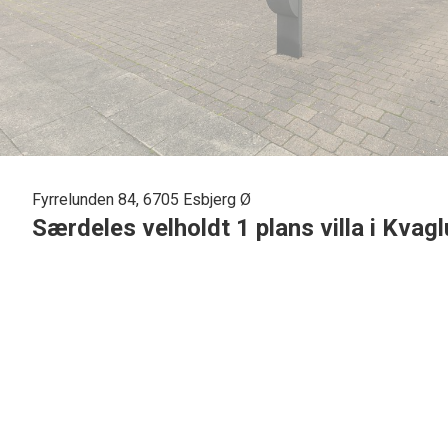
Fyrrelunden 84, 6705 Esbjerg Ø
Særdeles velholdt 1 plans villa i Kva
I fuldt udbygget kvarter, tilbydes denne yderst velholdte 1 p
Villaen er opført i gule sten har vedligeholdelsesfrie plasti
Indvendigt tilbydes følgende indretning : Dejlig lys entre, m
rustikloft med indbygningsspots.
Pænt lyst gæstetoilet, med mørkt klinkegulv, rustikloft me
håndvask.
2 pæne lyse børneværelser med lyst laminatgulv og rustikl