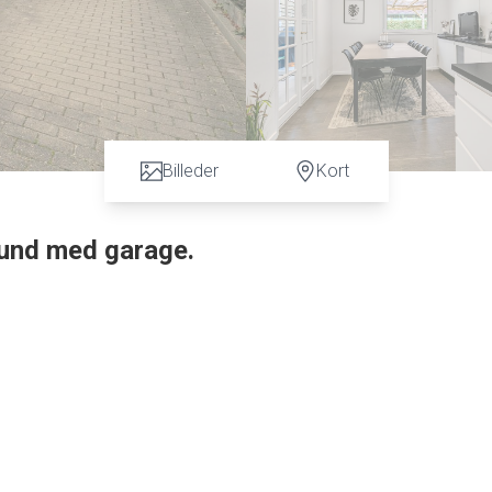
Billeder
Kort
glund med garage.
lans villa på 115 m2, med tilhørende stor lukket garage.
kvinduer samt døre isat samt et nydeligt mørkt tagstenstag.
ed et mørkt klinkegulv, smart akustikpanel, god plads til garderobe
d indbygningsspots, flot hvidt badeværelsesmiljø skab, med nedfæ
oft med indbygningsspots.