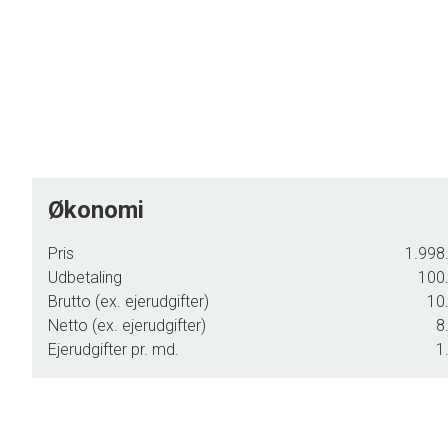
Økonomi
Pris
1.998.
Udbetaling
100.
Brutto (ex. ejerudgifter)
10.
Netto (ex. ejerudgifter)
8
Ejerudgifter pr. md.
1