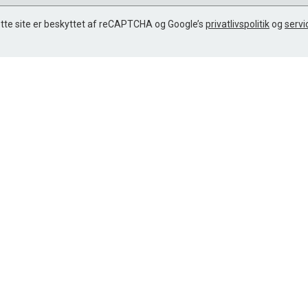
tte site er beskyttet af reCAPTCHA og Google’s
privatlivspolitik
og
servi