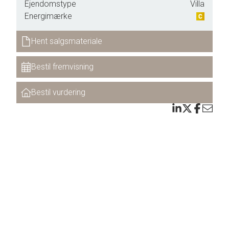
Ejendomstype
Villa
Energimærke
ed
Hent salgsmateriale
,
Bestil fremvisning
g
Bestil vurdering
loft