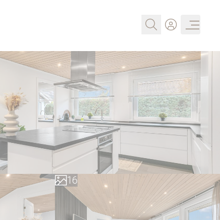
0
1
2
3
4
0
5
1
6
2
7
3
8
4
9