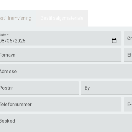
stil fremvisning
Bestil salgsmateriale
Dato
*
Øn
Fornavn
Ef
Adresse
Postnr
By
Telefonnummer
E-
Besked