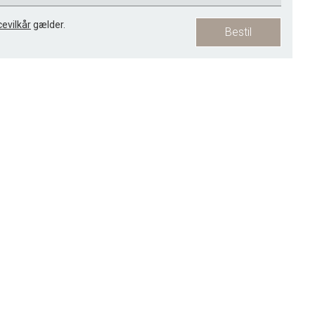
cevilkår
gælder.
Bestil