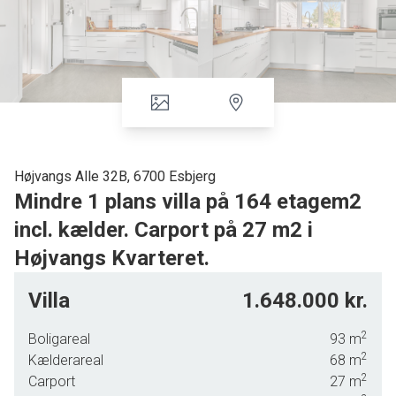
Højvangs Alle 32B, 6700 Esbjerg
Mindre 1 plans villa på 164 etagem2
incl. kælder. Carport på 27 m2 i
Højvangs Kvarteret.
Villaen er opført i røde sten og med et bølgeeternittag
Villa
1.648.000 kr.
pålagt, tilbygning som er beklædt med cement beklædning
og der er pålagt et tagpap listetag.
2
Boligareal
93
m
2
Der er tilhørende skøn solrig have og kort afstand til
Kælderareal
68
m
2
indkøbsmuligheder, sports faciliteter samt uddannelses
Carport
27
m