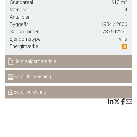
2
institutioner, skole mv.
Grundareal
613
m
Værelser
4
Indvendigt tilbydes følgende indretning : Entre med plads til
Antal plan
1
garderobe, trægulv pålagt.
Byggeår
1934
/ 2006
Sagsnummer
787642221
Mindre badeværelse, med vinylgulv samt bruseniche,
Ejendomstype
Villa
badeværelsesmiljøskab, med nedfældet håndvask,
Energimærke
skydedør til toilettet.
Ældre elementkøkken, med massiv bordplade, vinylgulv
Hent salgsmateriale
pålagt og med nedgang til kælderen, som åbner lågen til
kælderen med automatik.
Bestil fremvisning
Pæn lys opholdsstue, med trægulv, hvor der er plads til
Bestil vurdering
spisestue samt indretning af hyggelig opholdsstue.
Stort soveværelse.
Dobbelt glasdør til stor udestue, med klinkegulv samt loftet
ført til kip, endvidere med udgang til haven.