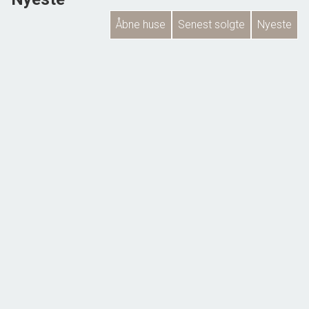
Åbne huse
Senest solgte
Nyeste
Ådalen 64,
6710 Esbjerg V