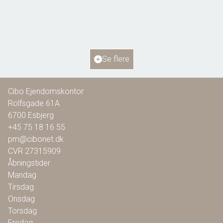
6818 Årre
2
Boligareal
115
m
2
Grundareal
804
m
Ejendomstype
Villa
Se flere
1.295.000 kr.
Cibo Ejendomskontor
Rolfsgade 61A
6700
Esbjerg
+45 75 18 16 55
pm@cibonet.dk
CVR
27315909
Åbningstider
Mandag
Tirsdag
Onsdag
Torsdag
Fredag