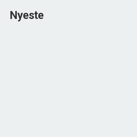
Nyeste
Ådalen 64,
6710 Esbjerg V