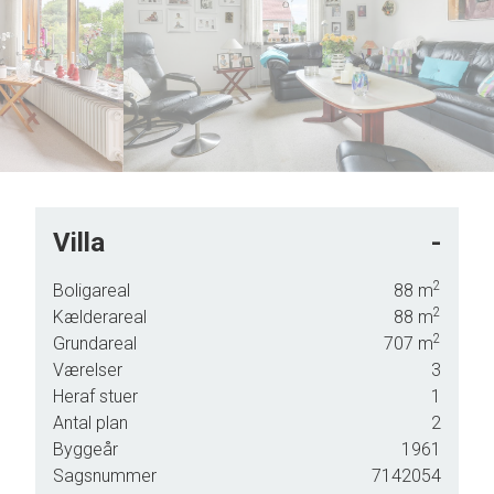
Villa
-
 samt
2
Boligareal
88
m
2
Kælderareal
88
m
2
Grundareal
707
m
Værelser
3
Heraf stuer
1
Antal plan
2
Byggeår
1961
Sagsnummer
7142054