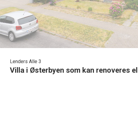
Lenders Alle 3
Villa i Østerbyen som kan renoveres e
I Østerbyen på rolig villavej, med kort afstand til skole, indkøbsmuligheder, grønne omr
88 m2 høj kælder.
Villaen er opført i røde sten med skiffer eternittag pålagt og beliggende med stor lukket 
Indvendig tilbydes følgende indretning : Entre med plads til garderobe samt med trappe t
Stort lyst køkken med mulighed for, at vælte væg til stuen, så der vil blive et stort lyst 
Pænt lys stue med plads til opholdsstue samt spisestue og med udgang til have samt terras