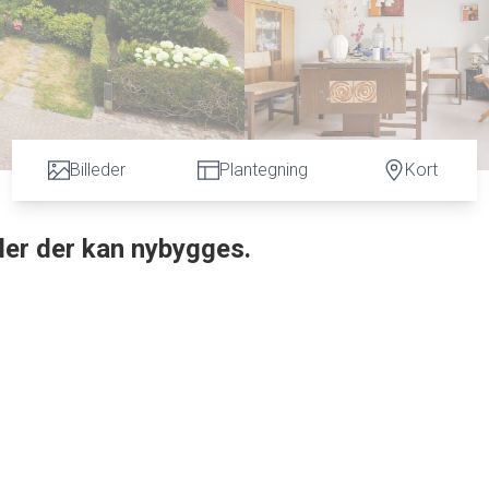
Billeder
Plantegning
Kort
ller der kan nybygges.
åder og med gåafstand til Esbjerg bymidte, tilbydes denne 1 plans villa på ca. 88 m2 i stueplan
ugenert lukket have.
il kælderen.
køkken/alrum /stue.
se, her er der også mulighed for, at indrette værelse i spisestuen.