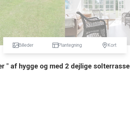
Billeder
Plantegning
Kort
er " af hygge og med 2 dejlige solterrasse
velbyggede Fritidshus på ca. 65 m2 og beliggende på helt lukket natur grund på ca. 1.727 m2.
n på hver side af huset, og med græs foran huset, så der er fuldstændig ugenert på terrasserne.
lagt,og endvidere er der muret skorsten. Indvendig tilbydes følgende indretning : Køkken med n
t er adskilt med en halvvæg, indtil den store lækre lyse opholds/spisestue, hvor der er god pl
der placeret brændeovn, endvidere udgang til have samt stor solrig fliseterrasse som er afskærme
. bruseniche, nydelige badeværelses miljøskabe med nedfældet håndvask og plads til vaskemask
. Hele fritidshuset "oser" af hygge og fremstår i pæn stand og med gode muligheder for en god
agelse kan ske nu eller senere,efter nærmere aftale. Har du lyst til en uforpligtende fremvisning 