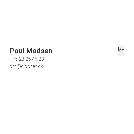
dette spændende fritidshus, så kontakt venligst vort kontor og aftal nærmere, du bliver b
Poul Madsen
+45 23 25 46 23
pm@cibonet.dk