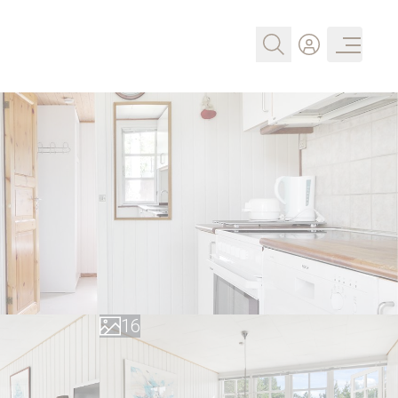
0
1
2
3
4
0
5
1
6
2
7
3
8
4
9