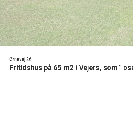
Ørnevej 26
Fritidshus på 65 m2 i Vejers, som " os
I det skønne Vejers med kort afstand til indkøb, Vejers by, stranden mv. tilbydes dette 
fritidshuset er beliggende helt tilbage på grunden og med 2 gode solrige fliseterrasser, e
Fritidshuset er opført i træ og fremstår i god og vedligeholdt stand og har tagpaptag på
køkkenelementer og hvide låger med kisebærkant og med alt i hårde hvidevarer og køkkene
stort spisebord og rigtig god plads til indretning af opholdsafdeling, midt i rummet er 
pæn træhegn. Dejligt lyst badeværelse med lyse klinker på gulvet samt på væggene, sep
store lyse værelser med plads til dobbeltseng i alle værelserne, som alle har skabsplads
udlejningsindtægt, da huset aldrig har været udlejet, eller tilmeldt udlejningsburea. Overt