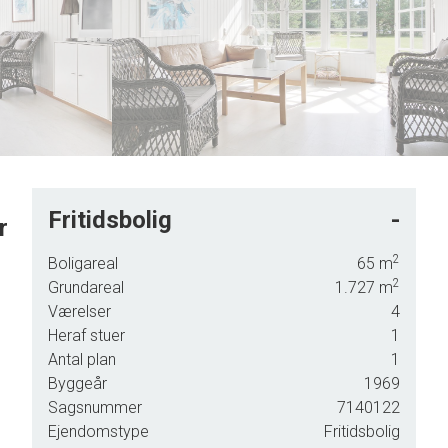
5
6
7
8
9
Fritidsbolig
-
r
2
Boligareal
65
m
2
Grundareal
1.727
m
ydelige
Værelser
4
Heraf stuer
1
ads til
Antal plan
1
t med
Byggeår
1969
ine. 3
Sagsnummer
7140122
Ejendomstype
Fritidsbolig
af