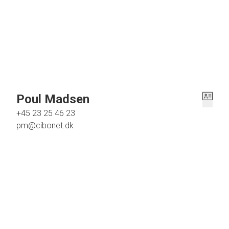
Stort lyst badeværelse med ensfarvede klinker på gulv samt vægge, sep. b
Pænt stort lyst værelse / kontor med skabsplads.
Særdeles stor lys møblerings venlig opholdsstue/spisestue med udgang til h
hvidt elementkøkken, vinylgulv samt plads til mindre spiseplads.
I stuen er der mulighed for, at lave et ekstra værelse, hvis man måtte have bru
Poul Madsen
+45 23 25 46 23
pm@cibonet.dk