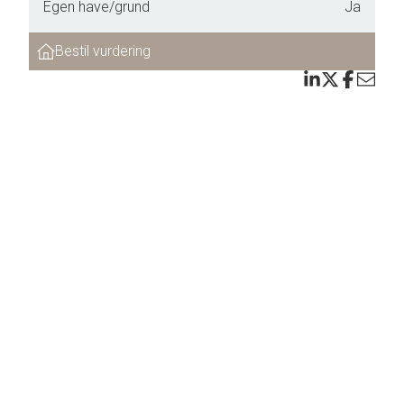
Egen have/grund
Ja
Bestil vurdering
 med