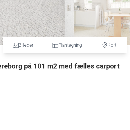
Billeder
Plantegning
Kort
Tjæreborg på 101 m2 med fælles carport
indrettede Andelsbolig på ca. 101 m2 med tilhørende sammenbygget carport på ca.
 solrig have. Andelsboligen er opført i røde sten med tagstenstag pålagt. og foren
 og i åben forbindelse til bryggers med skabsplads samt håndvask og med plads til