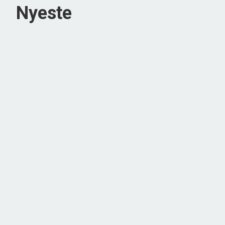
Nyeste
Ådalen 64,
6710 Esbjerg V