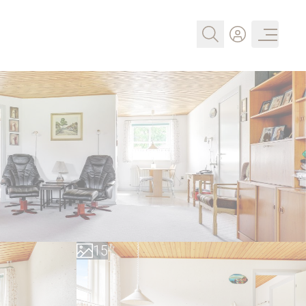
0
1
2
3
0
4
1
5
2
6
3
7
4
8