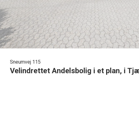
Sneumvej 115
Velindrettet Andelsbolig i et plan, i 
I det skønne Tjæreborg, med særdeles god beliggenhed, tilbydes denne vel
m2.
Andelsboligen er beliggende for enden af vejen med lidt trafik og med mindre
er veldrevet med en god administrator.
Indvendigt tilbydes følgende indretning : Stor lys entre med pænt klinkegulv
vaskemaskine & tørretumbler og særdeles god plads til garderobe.
Pænt stort lyst soveværelse med god skabsplads.