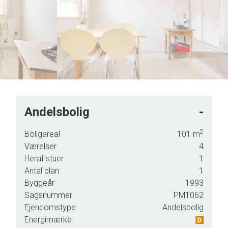
5
9
6
7
8
9
Andelsbolig
-
 36
2
Boligareal
101
m
Værelser
4
ingen
Heraf stuer
1
Antal plan
1
Byggeår
1993
Sagsnummer
PM1062
Ejendomstype
Andelsbolig
Energimærke