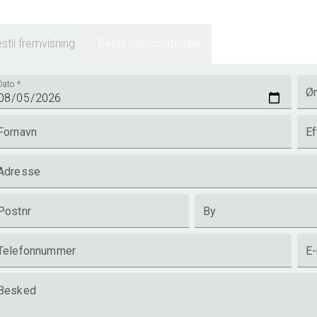
stil fremvisning
Bestil salgsmateriale
Dato
*
Øn
Fornavn
Ef
Adresse
Postnr
By
Telefonnummer
E-
Besked