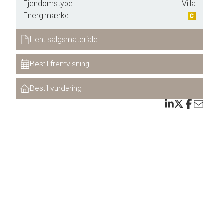
Ejendomstype
Villa
Energimærke
Hent salgsmateriale
Bestil fremvisning
Bestil vurdering
a