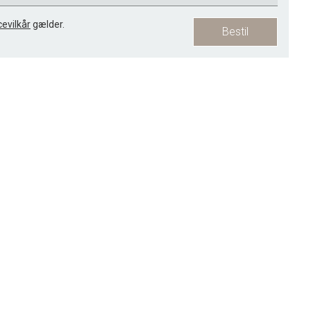
cevilkår
gælder.
Bestil