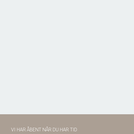
Bellisvej 6,
6818 Årre
2
Boligareal
115
m
2
Grundareal
804
m
Ejendomstype
Villa
1.295.000 kr.
VI HAR ÅBENT NÅR DU HAR TID