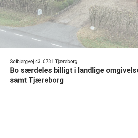
Solbjergvej 43, 6731 Tjæreborg
Bo særdeles billigt i landlige omgivel
samt Tjæreborg
Vil du bo særdeles billigt i landlige omgivelser, med kort a
villa på 112 m2 med tilhørende garage.
Huset er opført i røde sten og et nyt asbestfrit eternittag pål
villaen er beliggende med skøn solrig have og tilhørende dri
Indvendigt tilbydes følgende indretning: Entre med plads til
Stort dejligt lyst bryggers, med plads til vaskemaskine, skab
godt lysindfald.