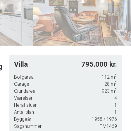
5
6
7
8
9
Villa
795.000 kr.
g
2
Boligareal
112
m
2
s
Garage
28
m
2
Grundareal
923
m
Værelser
4
Heraf stuer
1
Antal plan
1
Byggeår
1958
/ 1976
et
Sagsnummer
PM1469