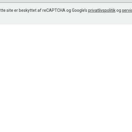
tte site er beskyttet af reCAPTCHA og Google’s
privatlivspolitik
og
servi