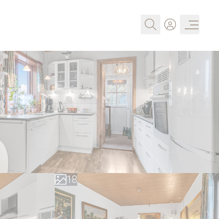
0
1
2
3
4
5
6
0
7
1
8
2
9
3
4