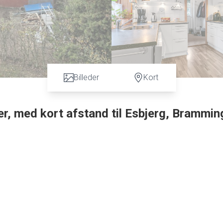
Billeder
Kort
ser, med kort afstand til Esbjerg, Brammin
fstand til Esbjerg, Bramming samt Tjæreborg, tilbydes denne 1 plan
agt, hvor der er installeret solceller til opvarmning af vandet og
vhus.
 garderobe.
splads, oliefyr, pænt lyst klinkegulv og ovenlysvindue, som giver 