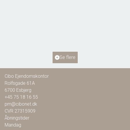
Bellisvej 6,
6818 Årre
2
Boligareal
115
m
2
Grundareal
804
m
Ejendomstype
Villa
Se flere
1.295.000 kr.
Cibo Ejendomskontor
Rolfsgade 61A
6700
Esbjerg
+45 75 18 16 55
pm@cibonet.dk
CVR
27315909
Åbningstider
Mandag