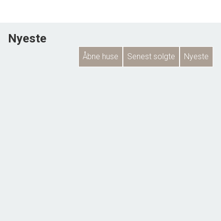
Nyeste
Åbne huse
Senest solgte
Nyeste