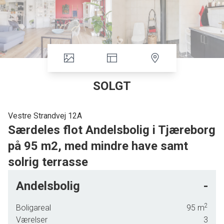
SOLGT
Vestre Strandvej 12A
Særdeles flot Andelsbolig i Tjæreborg
på 95 m2, med mindre have samt
solrig terrasse
I det natur skønne Tjæreborg, tilbydes denne velindrettede Andelsbolig på
Andelsbolig
-
ca. 95 m2 med parkering udenfor boligen. Andelsboligen er opført i 2003 og
er opført i røde sten med betontagstag pålagt og har plastik vinduer & døre
2
Boligareal
95
m
isat.
Værelser
3